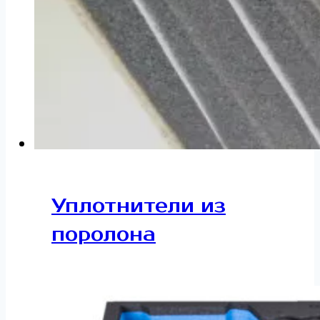
Уплотнители из
поролона